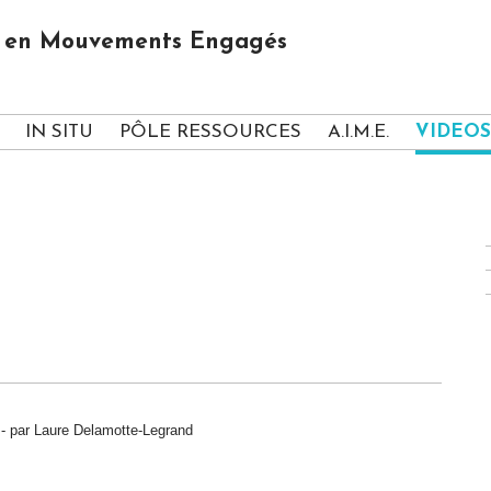
us en Mouvements Engagés
IN SITU
PÔLE RESSOURCES
A.I.M.E.
VIDEOS
 - par Laure Delamotte-Legrand