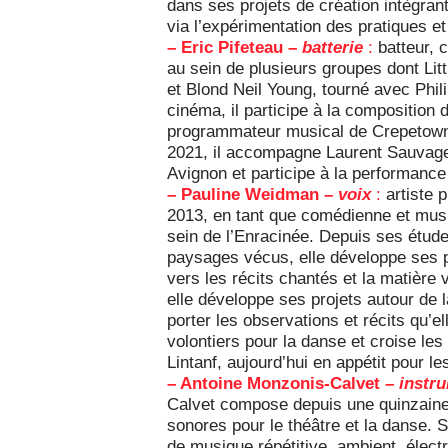
dans ses projets de création intègran
via l’expérimentation des pratiques e
– Eric Pifeteau –
batterie
:
batteur, 
au sein de plusieurs groupes dont Li
et Blond Neil Young, tourné avec Phil
cinéma, il participe à la composition 
programmateur musical de Crepetown
2021, il accompagne Laurent Sauvage
Avignon et participe à la performanc
– Pauline Weidman –
voix
:
artiste p
2013, en tant que comédienne et musi
sein de l’Enracinée. Depuis ses étud
paysages vécus, elle développe ses pr
vers les récits chantés et la matière
elle développe ses projets autour de l
porter les observations et récits qu’el
volontiers pour la danse et croise l
Lintanf, aujourd’hui en appétit pour le
– Antoine Monzonis-Calvet –
instr
Calvet compose depuis une quinzaine
sonores pour le théâtre et la danse.
de musique répétitive, ambient, élect