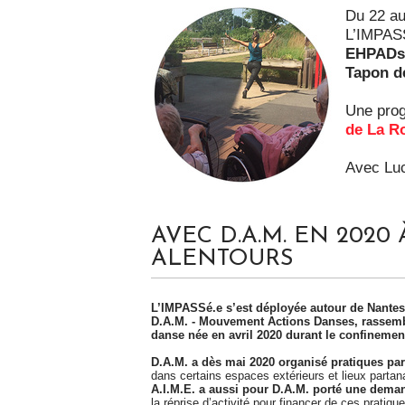
Du 22 au
L’IMPASS
EHPAD
Tapon
d
Une pro
de La R
Avec Luc
AVEC D.A.M. EN 2020
ALENTOURS
L’IMPASSé.e s’est
déployée autour de Nantes 
D.A.M. - Mouvement Actions Danses, rassembl
danse née en avril 2020 durant le confinemen
D.A.M. a dès mai 2020 organisé pratiques pa
dans certains espaces extérieurs et lieux partan
A.I.M.E. a aussi pour D.A.M. porté une deman
la réprise d’activité pour financer de ces pratiq