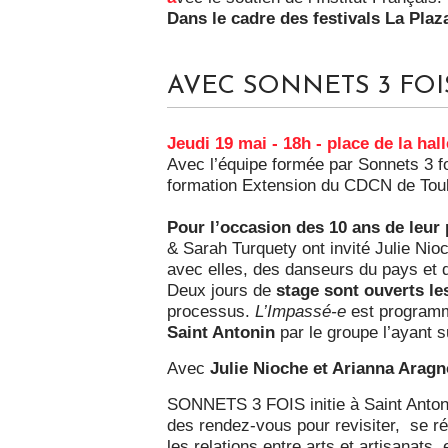
Dans le cadre des festivals La Pla
AVEC SONNETS 3 FOIS
Jeudi
19 mai
-
18h
-
place de la hal
Avec l’équipe formée par Sonnets 3 foi
formation Extension du CDCN de Toulo
Pour l’occasion des 10 ans de leu
& Sarah Turquety ont invité Julie Nio
avec elles, des danseurs du pays et 
Deux jours de
stage sont ouverts le
processus.
L’Impassé-e
est programm
Saint Antonin
par le groupe l’ayant s
Avec
Julie Nioche et Arianna Aragn
SONNETS 3 FOIS initie à Saint Antoni
des rendez-vous pour revisiter, se ré
les relations entre arts et artisanats, 