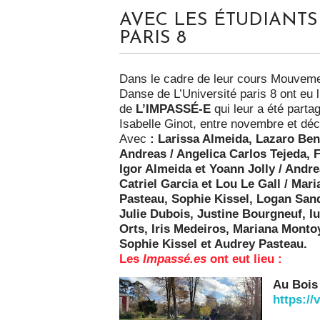
AVEC LES ÉTUDIANT
PARIS 8
Dans le cadre de leur cours Mouveme
Danse de L’Université paris 8 ont eu 
de
L’IMPASSÉ-E
qui leur a été parta
Isabelle Ginot, entre novembre et d
Avec
: Larissa Almeida, Lazaro Be
Andreas / Angelica Carlos Tejeda, 
Igor Almeida et Yoann Jolly / And
Catriel Garcia et Lou Le Gall / Mar
Pasteau, Sophie Kissel, Logan Sand
Julie Dubois, Justine Bourgneuf, I
Orts, Iris Medeiros, Mariana Mont
Sophie Kissel et Audrey Pasteau.
Les
Impassé.es
ont eut lieu :
Au Bois
https:/