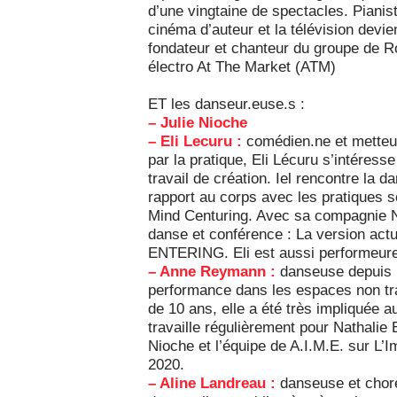
d’une vingtaine de spectacles. Pianis
cinéma d’auteur et la télévision devi
fondateur et chanteur du groupe de R
électro At The Market (ATM)
ET les danseur.euse.s :
– Julie Nioche
– Eli Lecuru :
comédien.ne et metteur
par la pratique, Eli Lécuru s’intéres
travail de création. Iel rencontre la 
rapport au corps avec les pratiques
Mind Centuring. Avec sa compagnie N
danse et conférence : La version actu
ENTERING. Eli est aussi performeureu
– Anne Reymann :
danseuse depuis 1
performance dans les espaces non tra
de 10 ans, elle a été très impliquée au
travaille régulièrement pour Nathalie 
Nioche et l’équipe de A.I.M.E. sur L’
2020.
– Aline Landreau :
danseuse et choré