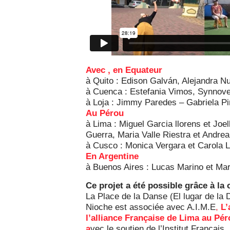
Avec , en Equateur
à Quito : Edison Galván, Alejandra N
à Cuenca : Estefania Vimos, Synnove
à Loja : Jimmy Paredes – Gabriela Pi
Au Pérou
à Lima : Miguel Garcia llorens et Joe
Guerra, Maria Valle Riestra et Andre
à Cusco : Monica Vergara et Carola 
En Argentine
à Buenos Aires : Lucas Marino et Mar
Ce projet a été possible grâce à la 
La Place de la Danse (El lugar de la
Nioche est associée avec A.I.M.E
,
L’
l
’alliance Française de Lima au Pé
a
vec le soutien de l’Institut Français.