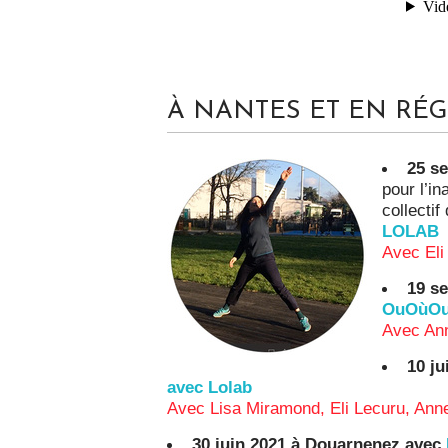
À NANTES ET EN RÉG
25 se
pour l’in
collectif
LOLAB
Avec Eli
19 s
OuOùOuh
Avec An
10 ju
avec Lolab
Avec Lisa Miramond, Eli Lecuru, An
30 juin 2021 à Douarnenez avec