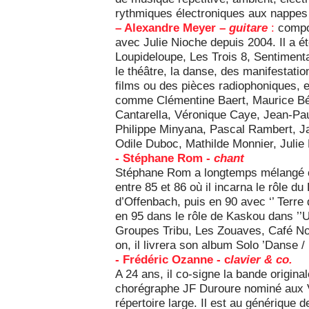
rythmiques électroniques aux nappes
– Alexandre Meyer –
guitare
:
compos
avec Julie Nioche depuis 2004. Il a 
Loupideloupe, Les Trois 8, Sentimenta
le théâtre, la danse, des manifestati
films ou des pièces radiophoniques, e
comme Clémentine Baert, Maurice Bé
Cantarella, Véronique Caye, Jean-Pau
Philippe Minyana, Pascal Rambert, J
Odile Duboc, Mathilde Monnier, Julie 
- Stéphane Rom -
chant
Stéphane Rom a longtemps mélangé c
entre 85 et 86 où il incarna le rôle du
d’Offenbach, puis en 90 avec ‘’ Terre
en 95 dans le rôle de Kaskou dans ’’U
Groupes Tribu, Les Zouaves, Café Noi
on, il livrera son album Solo ’Danse 
- Frédéric Ozanne - c
lavier & co.
A 24 ans, il co-signe la bande origin
chorégraphe JF Duroure nominé aux V
répertoire large. Il est au générique 